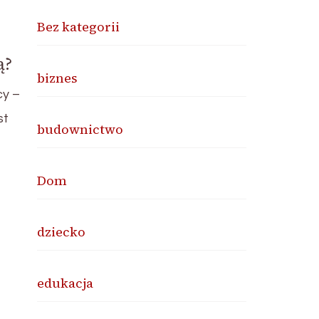
Bez kategorii
ą?
biznes
cy –
st
budownictwo
Dom
dziecko
edukacja