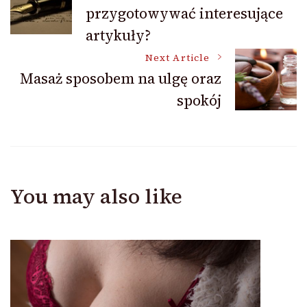
przygotowywać interesujące
Navigation
artykuły?
Next Article
Masaż sposobem na ulgę oraz
spokój
You may also like