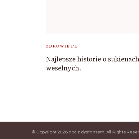
ZDROWIE.PL
Najlepsze historie o sukienac
weselnych.
© Copyright 2026
abc z dystansem
. All Rights Res