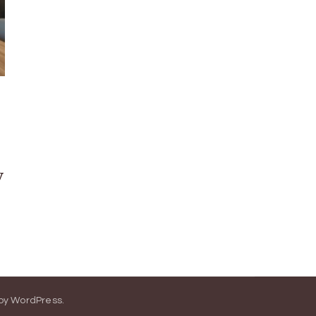
y
by
WordPress
.