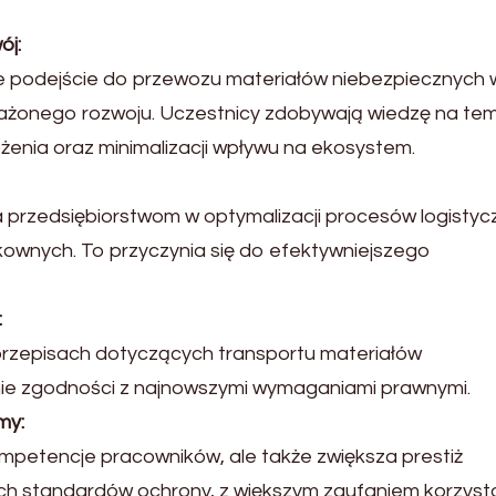
ój:
e podejście do przewozu materiałów niebezpiecznych 
ażonego rozwoju. Uczestnicy zdobywają wiedzę na te
enia oraz minimalizacji wpływu na ekosystem.
przedsiębiorstwom w optymalizacji procesów logistyc
kownych. To przyczynia się do efektywniejszego
:
 przepisach dotyczących transportu materiałów
ie zgodności z najnowszymi wymaganiami prawnymi.
my:
ompetencje pracowników, ale także zwiększa prestiż
ich standardów ochrony, z większym zaufaniem korzysta