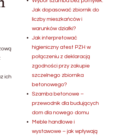
m
Wybór szamba bez pomyłek.
Jak dopasować zbiornik do
liczby mieszkańców i
warunków działki?
Jak interpretować
higieniczny atest PZH w
czową
połączeniu z deklaracją
z
zgodności przy zakupie
szczelnego zbiornika
z ich
betonowego?
Szamba betonowe –
przewodnik dla budujących
dom dla nowego domu
Meble handlowe i
wystawowe – jak wpływają