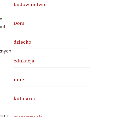
budownictwo
w
Dom
mat
dziecko
znych
edukacja
inne
kulinaria
ją z