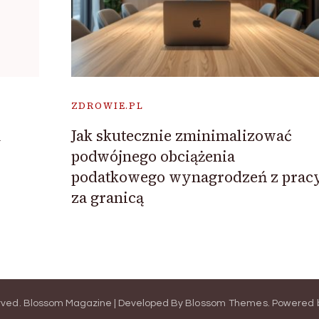
ZDROWIE.PL
h
Jak skutecznie zminimalizować
podwójnego obciążenia
podatkowego wynagrodzeń z prac
za granicą
erved.
Blossom Magazine | Developed By
Blossom Themes
.
Powered 