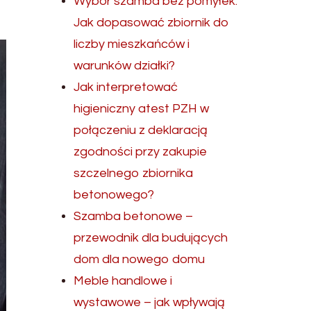
Wybór szamba bez pomyłek.
Jak dopasować zbiornik do
liczby mieszkańców i
warunków działki?
Jak interpretować
higieniczny atest PZH w
połączeniu z deklaracją
zgodności przy zakupie
szczelnego zbiornika
betonowego?
Szamba betonowe –
przewodnik dla budujących
dom dla nowego domu
Meble handlowe i
wystawowe – jak wpływają