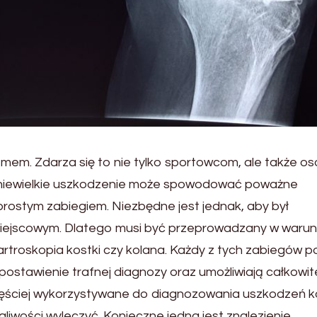
em. Zdarza się to nie tylko sportowcom, ale także o
 niewielkie uszkodzenie może spowodować poważne
prostym zabiegiem. Niezbędne jest jednak, aby był
miejscowym. Dlatego musi być przeprowadzany w waru
 artroskopia kostki czy kolana. Każdy z tych zabiegów p
postawienie trafnej diagnozy oraz umożliwiają całkowit
częściej wykorzystywane do diagnozowania uszkodzeń 
liwości wyleczyć. Konieczne jedna jest znalezienie