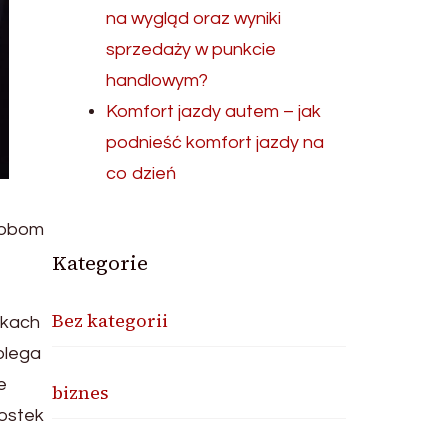
na wygląd oraz wyniki
sprzedaży w punkcie
handlowym?
Komfort jazdy autem – jak
podnieść komfort jazdy na
co dzień
sobom
Kategorie
Bez kategorii
nkach
olega
e
biznes
kostek