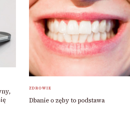
ZDROWIE
yny,
ię
Dbanie o zęby to podstawa