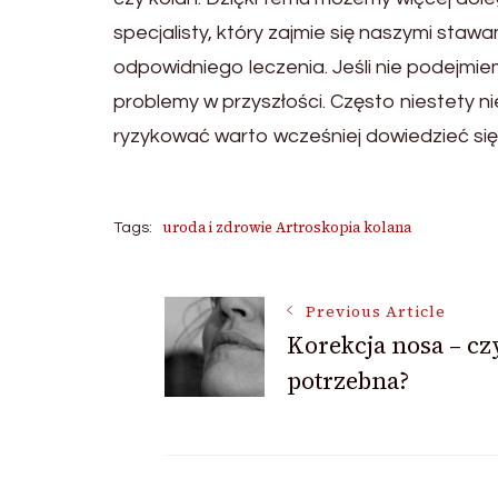
specjalisty, który zajmie się naszymi sta
odpowidniego leczenia. Jeśli nie podejm
problemy w przyszłości. Często niestety 
ryzykować warto wcześniej dowiedzieć się
uroda i zdrowie Artroskopia kolana
Tags:
Post
Previous Article
Korekcja nosa – czy
potrzebna?
Navigation