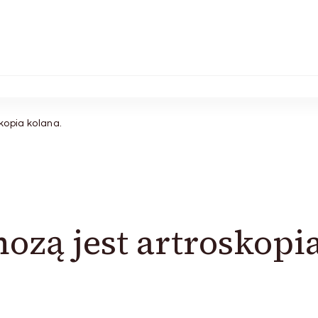
kopia kolana.
ozą jest artroskopi