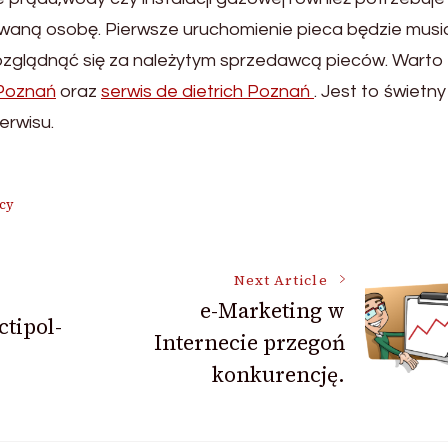
kowaną osobę. Pierwsze uruchomienie pieca będzie musi
ozglądnąć się za należytym sprzedawcą pieców. Warto
 Poznań
oraz
serwis de dietrich Poznań
. Jest to świetn
erwisu.
ecy
Next Article
e-Marketing w
ctipol-
Internecie przegoń
konkurencję.