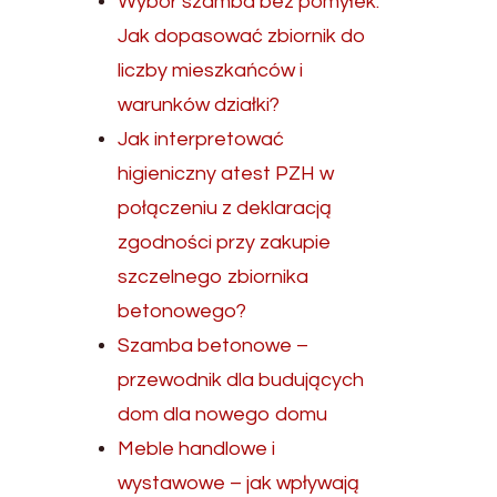
Wybór szamba bez pomyłek.
Jak dopasować zbiornik do
liczby mieszkańców i
warunków działki?
Jak interpretować
higieniczny atest PZH w
połączeniu z deklaracją
zgodności przy zakupie
szczelnego zbiornika
betonowego?
Szamba betonowe –
przewodnik dla budujących
dom dla nowego domu
Meble handlowe i
wystawowe – jak wpływają