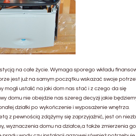
stycją na całe życie. Wymaga sporego wkładu finanso
rze jest już na samym początku wskazać swoje potrze
 mogli ustalić na jaki dom nas stać i z czego da się
y domu nie obejdzie nas szereg decyzji jakie będziem
nałej działki po wykończenie i wyposażenie wnętrza.
tą z pewnością zdążymy się zaprzyjaźnić, jest on niez
zmy, wyznaczenia domu na działce,a także zmierzenia g
prądu,wody czy instalacji gazowej również potrzebuje