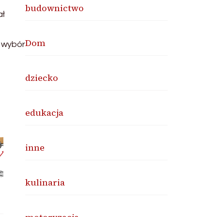
budownictwo
ał
Dom
y wybór
dziecko
edukacja
inne
kulinaria