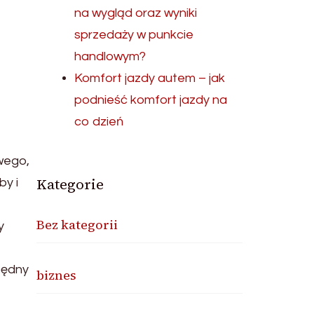
na wygląd oraz wyniki
sprzedaży w punkcie
handlowym?
Komfort jazdy autem – jak
podnieść komfort jazdy na
co dzień
wego,
Kategorie
by i
Bez kategorii
y
będny
biznes
o