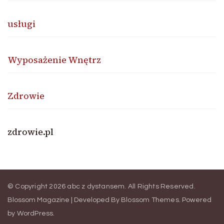
usługi
Wyposażenie Wnętrz
Zdrowie
zdrowie.pl
© Copyright 2026
abc z dystansem
. All Rights Reserved.
Blossom Magazine | Developed By
Blossom Themes
.
Powered
by
WordPress
.